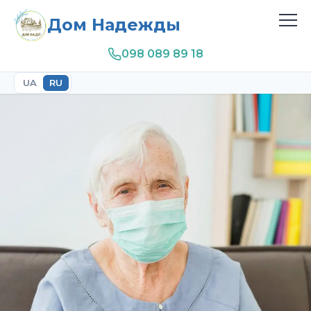
Дом Надежды
098 089 89 18
UA
RU