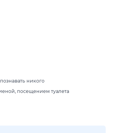
спознавать никого
иеной, посещением туалета