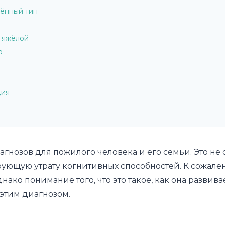
нённый тип
 тяжёлой
ю
ция
нозов для пожилого человека и его семьи. Это не 
рующую утрату когнитивных способностей. К сожале
ко понимание того, что это такое, как она развивае
этим диагнозом.