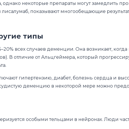
а, однако некоторые препараты могут замедлить про
и лисалумаб, показывают многообещающие результа
ругие типы
5–20% всех случаев деменции. Она возникает, когда
ов). В отличие от Альцгеймера, который прогресси
та.
чают гипертензию, диабет, болезнь сердца и высок
сосудистую деменцию в некоторой мере можно предо
еризуется особыми тельцами в нейронах. Люди ча