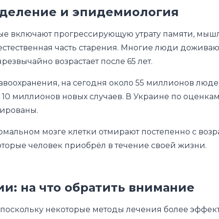
еделение и эпидемиология
ые включают прогрессирующую утрату памяти, мыш
естественная часть старения. Многие люди доживаю
чрезвычайно возрастает после 65 лет.
оохранения, на сегодня около 55 миллионов люде
 10 миллионов новых случаев. В Украине по оценкам
тированы.
рмальном мозге клетки отмирают постепенно с возр
которые человек приобрёл в течение своей жизни.
и: на что обратить внимание
оскольку некоторые методы лечения более эффектив