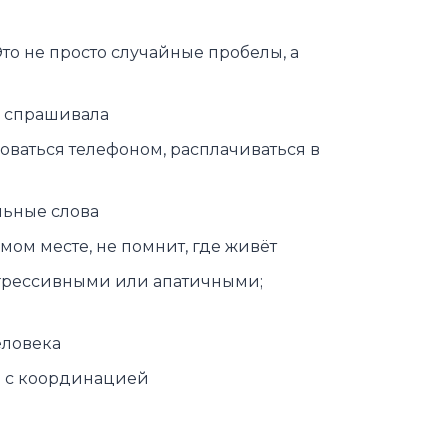
то не просто случайные пробелы, а
же спрашивала
оваться телефоном, расплачиваться в
льные слова
омом месте, не помнит, где живёт
агрессивными или апатичными;
еловека
ы с координацией