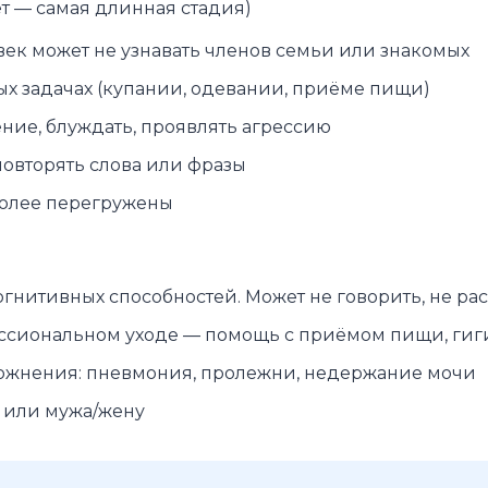
ет — самая длинная стадия)
век может не узнавать членов семьи или знакомых
х задачах (купании, одевании, приёме пищи)
ние, блуждать, проявлять агрессию
повторять слова или фразы
иболее перегружены
гнитивных способностей. Может не говорить, не ра
ссиональном уходе — помощь с приёмом пищи, гиг
ложнения: пневмония, пролежни, недержание мочи
а или мужа/жену