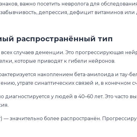
знаков, важно посетить невролога для обследования
забывчивость, депрессия, дефицит витаминов или д
мый распространённый тип
 всех случаев деменции. Это прогрессирующая ней
елки, которые приводят к гибели нейронов.
актеризуется накоплением бета-амилоида и тау-бел
ению, утрате синаптических связей и, в конечном сч
 но диагностируется у людей в 40–60 лет. Это часто 
сия.
т) — значительно более распространён. Прогрессиру