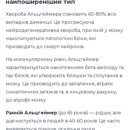
найпоширеніший тип
Хвороба Альцгеймера становить 60-80% всіх
випадків деменції. Це прогресуюча
нейродегенеративна хвороба, при якій у мозку
накопичуються патологічні білки, які
призводять до смерті нейронів.
На молекулярному рівні, Альцгеймер
характеризується накопленням бета-амілоїду та
тау-білків, які утворюють бляшки та сплутання в
мозку. Це призводить до запалення, втрати
синаптичних зв'язків та, в кінцевому рахунку,
до атрофії мозку.
Ранній Альцгеймер
(до 65 років) — рідше, але
діагностується в людей в 40-60 років. Це часто
виявляється пізніше, оскільки люди