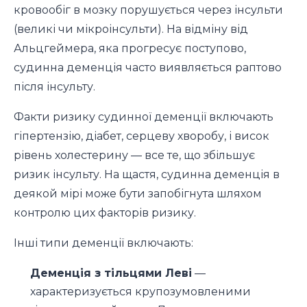
кровообіг в мозку порушується через інсульти
(великі чи мікроінсульти). На відміну від
Альцгеймера, яка прогресує поступово,
судинна деменція часто виявляється раптово
після інсульту.
Факти ризику судинної деменції включають
гіпертензію, діабет, серцеву хворобу, і висок
рівень холестерину — все те, що збільшує
ризик інсульту. На щастя, судинна деменція в
деякой мірі може бути запобігнута шляхом
контролю цих факторів ризику.
Інші типи деменції включають:
Деменція з тільцями Леві
—
характеризується крупозумовленими