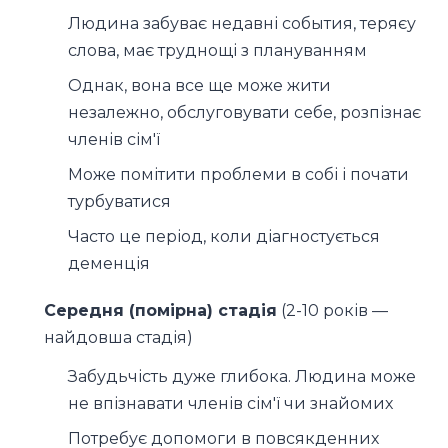
Людина забуває недавні события, теряєу
слова, має труднощі з плануванням
Однак, вона все ще може жити
незалежно, обслуговувати себе, розпізнає
членів сім'ї
Може помітити проблеми в собі і почати
турбуватися
Часто це період, коли діагностується
деменція
Середня (помірна) стадія
(2-10 років —
найдовша стадія)
Забудьчість дуже глибока. Людина може
не впізнавати членів сім'ї чи знайомих
Потребує допомоги в повсякденних