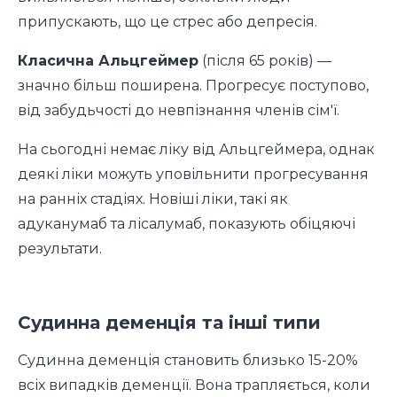
припускають, що це стрес або депресія.
Класична Альцгеймер
(після 65 років) —
значно більш поширена. Прогресує поступово,
від забудьчості до невпізнання членів сім'ї.
На сьогодні немає ліку від Альцгеймера, однак
деякі ліки можуть уповільнити прогресування
на ранніх стадіях. Новіші ліки, такі як
адуканумаб та лісалумаб, показують обіцяючі
результати.
Судинна деменція та інші типи
Судинна деменція становить близько 15-20%
всіх випадків деменції. Вона трапляється, коли