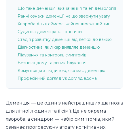
Що таке деменція: визначення та епідеміологія
Ранні ознаки деменції: на що звернути увагу
Хвороба Альцгеймера: найпоширеніший тип
Судинна деменція та інші типи
Стадія розвитку деменції: від легкої до важкої
Діагностика: як лікар виявляє деменцію
Лікування та контроль симптомів
Безпека дому та ризик блукання
Комунікація з людиною, яка має деменцію
Професійний догляд vs догляд вдома
Деменція — це один з найстрашніших діагнозів
для літної людини та її сім'ї. Це не окрема
хвороба, а синдром — набір симптомів, який
означає прогресуючу втрату когнітивних