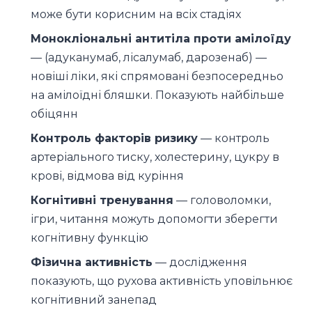
може бути корисним на всіх стадіях
Монокліональні антитіла проти амілоїду
— (адуканумаб, лісалумаб, дарозенаб) —
новіші ліки, які спрямовані безпосередньо
на амілоїдні бляшки. Показують найбільше
обіцянн
Контроль факторів ризику
— контроль
артеріального тиску, холестерину, цукру в
крові, відмова від куріння
Когнітивні тренування
— головоломки,
ігри, читання можуть допомогти зберегти
когнітивну функцію
Фізична активність
— дослідження
показують, що рухова активність уповільнює
когнітивний занепад