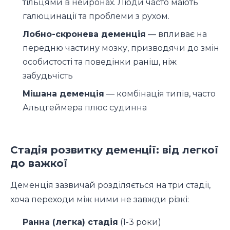
тільцями в нейронах. Люди часто мають
галюцинації та проблеми з рухом.
Лобно-скронева деменція
— впливає на
передню частину мозку, призводячи до змін
особистості та поведінки раніш, ніж
забудьчість
Мішана деменція
— комбінація типів, часто
Альцгеймера плюс судинна
Стадія розвитку деменції: від легкої
до важкої
Деменція зазвичай розділяється на три стадії,
хоча переходи між ними не завжди різкі:
Ранна (легка) стадія
(1-3 роки)