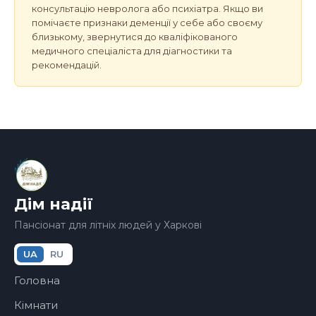
консультацію невролога або психіатра. Якщо ви
помічаєте признаки деменції у себе або своєму
близькому, звернутися до кваліфікованого
медичного спеціаліста для діагностики та
рекомендацій.
Дім надії
Пансіонат для літніх людей у Харкові
UA
RU
Головна
Кімнати