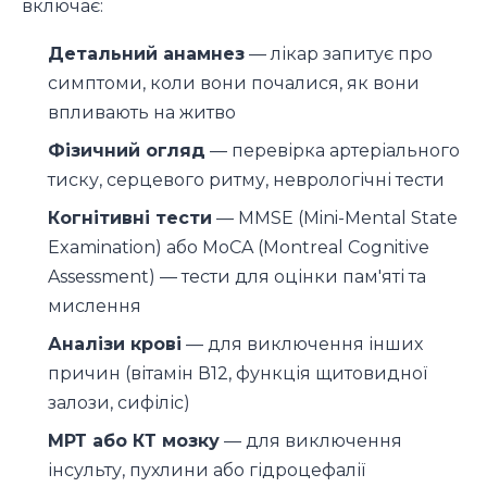
включає:
Детальний анамнез
— лікар запитує про
симптоми, коли вони почалися, як вони
впливають на житво
Фізичний огляд
— перевірка артеріального
тиску, серцевого ритму, неврологічні тести
Когнітивні тести
— MMSE (Mini-Mental State
Examination) або MoCA (Montreal Cognitive
Assessment) — тести для оцінки пам'яті та
мислення
Аналізи крові
— для виключення інших
причин (вітамін В12, функція щитовидної
залози, сифіліс)
МРТ або КТ мозку
— для виключення
інсульту, пухлини або гідроцефалії