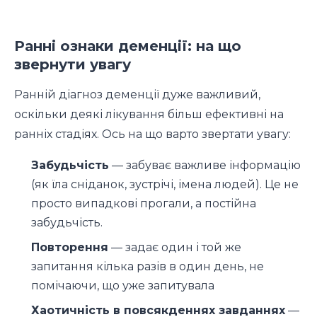
Ранні ознаки деменції: на що
звернути увагу
Ранній діагноз деменції дуже важливий,
оскільки деякі лікування більш ефективні на
ранніх стадіях. Ось на що варто звертати увагу:
Забудьчість
— забуває важливе інформацію
(як їла сніданок, зустрічі, імена людей). Це не
просто випадкові прогали, а постійна
забудьчість.
Повторення
— задає один і той же
запитання кілька разів в один день, не
помічаючи, що уже запитувала
Хаотичність в повсякденнях завданнях
—