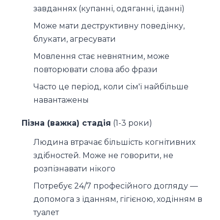
завданнях (купанні, одяганні, їданні)
Може мати деструктивну поведінку,
блукати, агресувати
Мовлення стає невнятним, може
повторювати слова або фрази
Часто це період, коли сім'ї найбільше
навантажены
Пізна (важка) стадія
(1-3 роки)
Людина втрачає більшість когнітивних
здібностей. Може не говорити, не
розпізнавати нікого
Потребує 24/7 професійного догляду —
допомога з їданням, гігієною, ходінням в
туалет