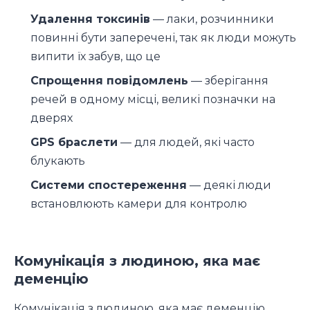
Удалення токсинів
— лаки, розчинники
повинні бути заперечені, так як люди можуть
випити їх забув, що це
Спрощення повідомлень
— зберігання
речей в одному місці, великі позначки на
дверях
GPS браслети
— для людей, які часто
блукають
Системи спостереження
— деякі люди
встановлюють камери для контролю
Комунікація з людиною, яка має
деменцію
Комунікація з людиною, яка має деменцію,