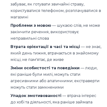
забуває, як готувати звичайні страву,
користуватися телефоном, розплачуватися в
магазині
Проблеми з мовою
— шукаєю слів, не може
закінчити речення, використовує
неправильні слова
Втрата орієнтації в часі та місці
— не знає,
який день тижня, втрачається в знайомому
місці, не пам'ятає, де живе
Зміни особистості та поведінки
— люди,
які раніше були милі, можуть стати
агресивними або апатичними; екстраверти
можуть стати замкненими
Упадок змотивованості
— втрача інтерес
до хобі та діяльності, яка раніше займала