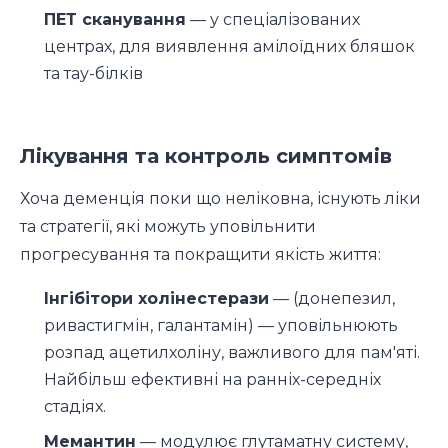
ПЕТ сканування
— у спеціалізованих
центрах, для виявлення амілоїдних бляшок
та тау-білків
Лікування та контроль симптомів
Хоча деменція поки що неліковна, існують ліки
та стратегії, які можуть уповільнити
прогресування та покращити якість життя:
Інгібітори холінестерази
— (донепезил,
ривастигмін, галантамін) — уповільнюють
розпад ацетилхоліну, важливого для пам'яті.
Найбільш ефективні на ранніх-середніх
стадіях.
Мемантин
— модулює глутаматну систему,