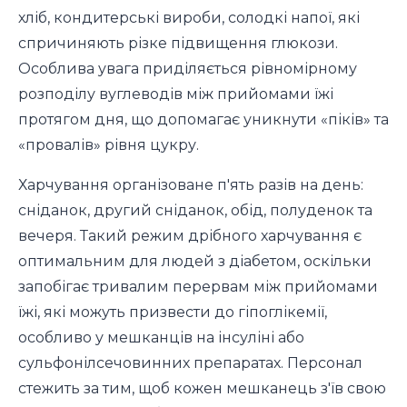
хліб, кондитерські вироби, солодкі напої, які
спричиняють різке підвищення глюкози.
Особлива увага приділяється рівномірному
розподілу вуглеводів між прийомами їжі
протягом дня, що допомагає уникнути «піків» та
«провалів» рівня цукру.
Харчування організоване п'ять разів на день:
сніданок, другий сніданок, обід, полуденок та
вечеря. Такий режим дрібного харчування є
оптимальним для людей з діабетом, оскільки
запобігає тривалим перервам між прийомами
їжі, які можуть призвести до гіпоглікемії,
особливо у мешканців на інсуліні або
сульфонілсечовинних препаратах. Персонал
стежить за тим, щоб кожен мешканець з'їв свою