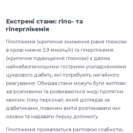
Екстрені стани: гіпо- та
гіперглікемія
Гіпоглікемія (критичне зниження рівня глюкози
в крові нижче 3,9 ммоль/л) та гіперглікемія
(критичне підвищення глюкози) є двома
найнебезпечнішими гострими ускладненнями
цукрового діабету, які потребують негайного
реагування. Обидва стани можуть бути життєво
загрозливими та розвиваються іноді протягом
хвилин, тому персонал, який доглядає за
діабетиками, повинен вміти розпізнавати їхні
ознаки та надавати першу допомогу.
Гіпоглікемія проявляється раптовою слабкістю,