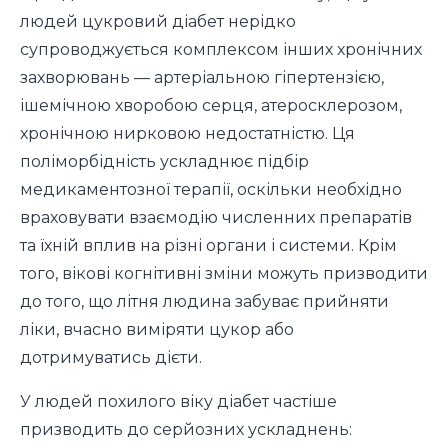
людей цукровий діабет нерідко
супроводжується комплексом інших хронічних
захворювань — артеріальною гіпертензією,
ішемічною хворобою серця, атеросклерозом,
хронічною нирковою недостатністю. Ця
поліморбідність ускладнює підбір
медикаментозної терапії, оскільки необхідно
враховувати взаємодію численних препаратів
та їхній вплив на різні органи і системи. Крім
того, вікові когнітивні зміни можуть призводити
до того, що літня людина забуває прийняти
ліки, вчасно виміряти цукор або
дотримуватись дієти.
У людей похилого віку діабет частіше
призводить до серйозних ускладнень: