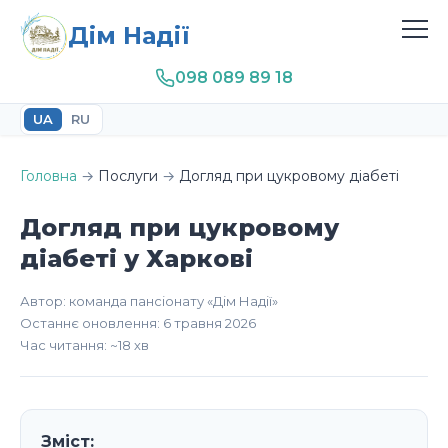
Дім Надії
098 089 89 18
UA
RU
Головна
→
Послуги
→
Догляд при цукровому діабеті
Догляд при цукровому
діабеті у Харкові
Автор: команда пансіонату «Дім Надії»
Останнє оновлення: 6 травня 2026
Час читання: ~18 хв
Зміст: