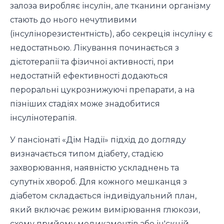
залоза виробляє інсулін, але тканини організму
стають до нього нечутливими
(інсулінорезистентність), або секреція інсуліну є
недостатньою. Лікування починається з
дієтотерапії та фізичної активності, при
недостатній ефективності додаються
пероральні цукрознижуючі препарати, а на
пізніших стадіях може знадобитися
інсулінотерапія.
У пансіонаті «Дім Надії» підхід до догляду
визначається типом діабету, стадією
захворювання, наявністю ускладнень та
супутніх хвороб. Для кожного мешканця з
діабетом складається індивідуальний план,
який включає режим вимірювання глюкози,
схему прийому медикаментів або ін'єкцій