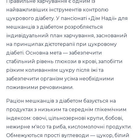
Правильне харчування є одним із
найважливіших інструментів контролю
цукрового діабету. У пансіонаті «Дім Надії» для
мешканців з діабетом розробляється
індивідуальний план харчування, заснований
на принципах дієтотерапії при цукровому
діабеті. Основна мета — забезпечити
стабільний рівень глюкози в крові, запобігти
різким коливанням цукру після їжі та
забезпечити організм усіма необхідними
поживними речовинами.
Раціон мешканців з діабетом базується на
продуктах з низьким та середнім глікемічним
індексом: овочі, цільнозернові крупи, бобові,
нежирне м'ясо та риба, кисломолочні продукти.
Обмежуються прості вуглеводи — цукор, білий