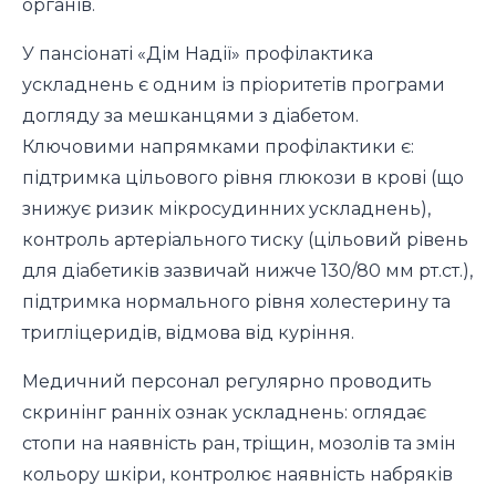
органів.
У пансіонаті «Дім Надії» профілактика
ускладнень є одним із пріоритетів програми
догляду за мешканцями з діабетом.
Ключовими напрямками профілактики є:
підтримка цільового рівня глюкози в крові (що
знижує ризик мікросудинних ускладнень),
контроль артеріального тиску (цільовий рівень
для діабетиків зазвичай нижче 130/80 мм рт.ст.),
підтримка нормального рівня холестерину та
тригліцеридів, відмова від куріння.
Медичний персонал регулярно проводить
скринінг ранніх ознак ускладнень: оглядає
стопи на наявність ран, тріщин, мозолів та змін
кольору шкіри, контролює наявність набряків