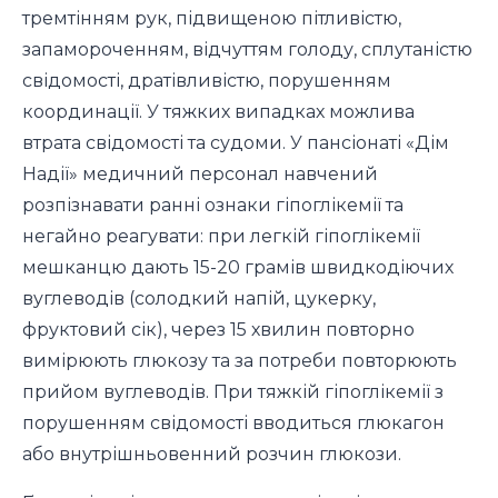
тремтінням рук, підвищеною пітливістю,
запамороченням, відчуттям голоду, сплутаністю
свідомості, дратівливістю, порушенням
координації. У тяжких випадках можлива
втрата свідомості та судоми. У пансіонаті «Дім
Надії» медичний персонал навчений
розпізнавати ранні ознаки гіпоглікемії та
негайно реагувати: при легкій гіпоглікемії
мешканцю дають 15-20 грамів швидкодіючих
вуглеводів (солодкий напій, цукерку,
фруктовий сік), через 15 хвилин повторно
вимірюють глюкозу та за потреби повторюють
прийом вуглеводів. При тяжкій гіпоглікемії з
порушенням свідомості вводиться глюкагон
або внутрішньовенний розчин глюкози.