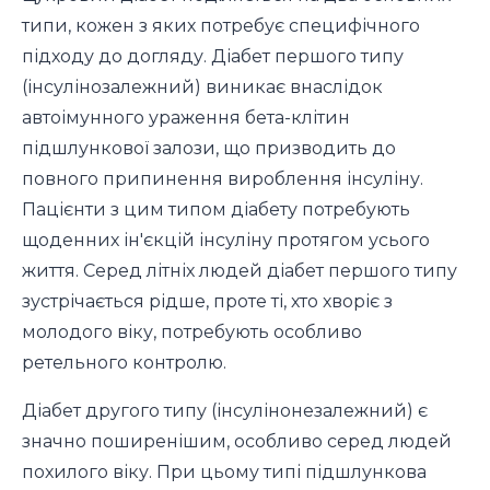
типи, кожен з яких потребує специфічного
підходу до догляду. Діабет першого типу
(інсулінозалежний) виникає внаслідок
автоімунного ураження бета-клітин
підшлункової залози, що призводить до
повного припинення вироблення інсуліну.
Пацієнти з цим типом діабету потребують
щоденних ін'єкцій інсуліну протягом усього
життя. Серед літніх людей діабет першого типу
зустрічається рідше, проте ті, хто хворіє з
молодого віку, потребують особливо
ретельного контролю.
Діабет другого типу (інсулінонезалежний) є
значно поширенішим, особливо серед людей
похилого віку. При цьому типі підшлункова