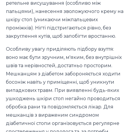
ретельне висушування (особливо між
пальцями), нанесення зволожуючого крему на
шкіру стоп (уникаючи міжпальцевих
проміжків). Нігті підстригаються рівно, без
закруглення кутів, щоб запобігти вростанню.
Особливу увагу приділяють підбору взуття:
воно має бути зручним, м'яким, без внутрішніх
швів та нерівностей, достатньо просторим.
Мешканцям з діабетом забороняється ходити
босоніж навіть у приміщенні, щоб уникнути
випадкових травм. При виявленні будь-яких
ушкоджень шкіри стоп негайно проводиться
обробка рани та повідомляється лікар. Для
мешканців з вираженим синдромом
діабетичної стопи організовується регулярне
спостереження у подолога та, за потреби,