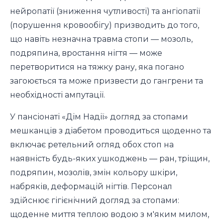
нейропатії (зниження чутливості) та ангіопатії
(порушення кровообігу) призводить до того,
що навіть незначна травма стопи — мозоль,
подряпина, вростання нігтя — може
перетворитися на тяжку рану, яка погано
загоюється та може призвести до гангрени та
необхідності ампутації.
У пансіонаті «Дім Надії» догляд за стопами
мешканців з діабетом проводиться щоденно та
включає ретельний огляд обох стоп на
наявність будь-яких ушкоджень — ран, тріщин,
подряпин, мозолів, змін кольору шкіри,
набряків, деформацій нігтів. Персонал
здійснює гігієнічний догляд за стопами:
щоденне миття теплою водою з м'яким милом,