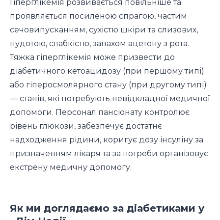
Гіперглікемія розвивається повільніше та
проявляється посиленою спрагою, частим
сечовипусканням, сухістю шкіри та слизових,
нудотою, слабкістю, запахом ацетону з рота.
Тяжка гіперглікемія може призвести до
діабетичного кетоацидозу (при першому типі)
або гіперосмолярного стану (при другому типі)
— станів, які потребують невідкладної медичної
допомоги. Персонал пансіонату контролює
рівень глюкози, забезпечує достатнє
надходження рідини, коригує дозу інсуліну за
призначенням лікаря та за потреби організовує
екстрену медичну допомогу.
Як ми доглядаємо за діабетиками у