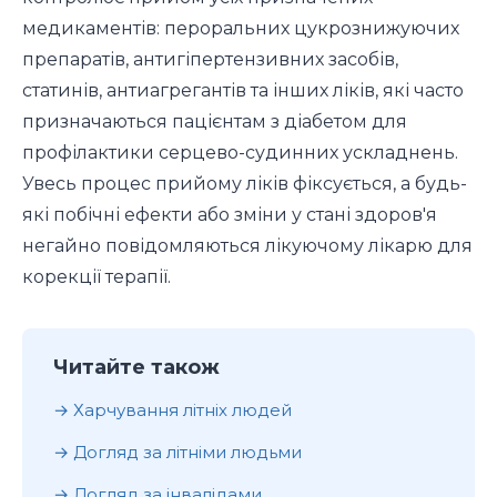
медикаментів: пероральних цукрознижуючих
препаратів, антигіпертензивних засобів,
статинів, антиагрегантів та інших ліків, які часто
призначаються пацієнтам з діабетом для
профілактики серцево-судинних ускладнень.
Увесь процес прийому ліків фіксується, а будь-
які побічні ефекти або зміни у стані здоров'я
негайно повідомляються лікуючому лікарю для
корекції терапії.
Читайте також
Харчування літніх людей
Догляд за літніми людьми
Догляд за інвалідами