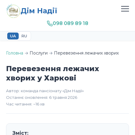
Дім Надії
098 089 89 18
UA
RU
Головна
→
Послуги
→
Перевезення лежачих хворих
Перевезення лежачих
хворих у Харкові
Автор: команда пансіонату «Дім Надії»
Останнє оновлення: 6 травня 2026
Час читання: ~16 хв
Зміст: