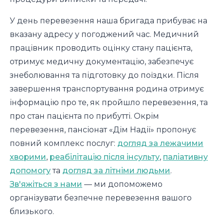
У день перевезення наша бригада прибуває на
вказану адресу у погоджений час. Медичний
працівник проводить оцінку стану пацієнта,
отримує медичну документацію, забезпечує
знеболювання та підготовку до поїздки. Після
завершення транспортування родина отримує
інформацію про те, як пройшло перевезення, та
про стан пацієнта по прибутті. Окрім
перевезення, пансіонат «Дім Надії» пропонує
повний комплекс послуг:
догляд за лежачими
хворими
,
реабілітацію після інсульту
,
паліативну
допомогу
та
догляд за літніми людьми
.
Зв'яжіться з нами
— ми допоможемо
організувати безпечне перевезення вашого
близького.