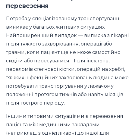
перевезення
Потреба у спеціалізованому транспортуванні
виникає у багатьох життєвих ситуаціях.
Найпоширеніший випадок — виписка з лікарні
після тяжкого захворювання, операції або
травми, коли пацієнт ще не може самостійно
сидіти або пересуватися. Після інсультів,
переломів стегнової кістки, операцій на хребті,
тяжких інфекційних захворювань людина може
потребувати транспортування у лежачому
положенні протягом тижнів або навіть місяців
після гострого періоду.
Іншими типовими ситуаціями є перевезення
пацієнта між медичними закладами
(наприклад, з однієї лікарні до іншої для