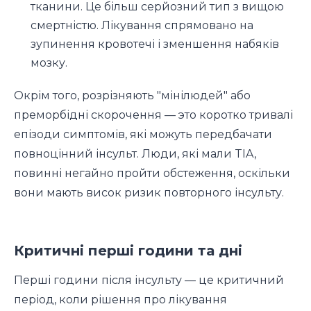
тканини. Це більш серйозний тип з вищою
смертністю. Лікування спрямовано на
зупинення кровотечі і зменшення набяків
мозку.
Окрім того, розрізняють "мінілюдей" або
преморбідні скорочення — это коротко тривалі
епізоди симптомів, які можуть передбачати
повноцінний інсульт. Люди, які мали TIA,
повинні негайно пройти обстеження, оскільки
вони мають висок ризик повторного інсульту.
Критичні перші години та дні
Перші години після інсульту — це критичний
період, коли рішення про лікування