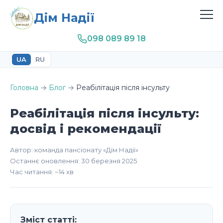
Дім Надії
098 089 89 18
UA
RU
Головна
→
Блог
→
Реабілітація після інсульту
Реабілітація після інсульту:
досвід і рекомендації
Автор: команда пансіонату «Дім Надії»
Останнє оновлення: 30 березня 2025
Час читання: ~14 хв
Зміст статті: