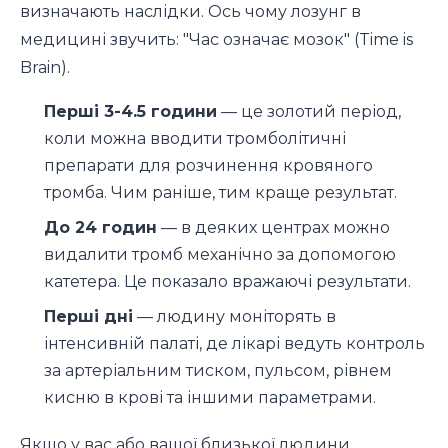
визначають наслідки. Ось чому лозунг в
медицині звучить: "Час означає мозок" (Time is
Brain).
Перші 3-4.5 години
— це золотий період,
коли можна вводити тромболітичні
препарати для розчинення кровяного
тромба. Чим раніше, тим краще результат.
До 24 годин
— в деяких центрах можно
видалити тромб механічно за допомогою
катетера. Це показало вражаючі результати.
Перші дні
— людину моніторять в
інтенсивній палаті, де лікарі ведуть контроль
за артеріальним тиском, пульсом, рівнем
кисню в крові та іншими параметрами.
Якщо у вас або вашої близької людини