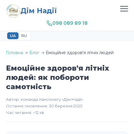
Дім Надії
098 089 89 18
UA
RU
Головна
→
Блог
→
Емоційне здоров'я літніх людей
Емоційне здоров'я літніх
людей: як побороти
самотність
Автор: команда пансіонату «Дім Надії»
Останнє оновлення: 30 березня 2025
Час читання: ~12 хв