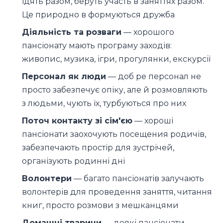
їдять разом, беруть участь в заняттях разом.
Це природно в формуються дружба
Діяльність та розваги
— хорошого
пансіонату мають програму заходів:
живопис, музика, ігри, прогулянки, екскурсії
Персонал як люди
— доб ре персонал не
просто забезпечує опіку, але й розмовляють
з людьми, чують їх, турбуються про них
Поточ контакту зі сім'єю
— хороші
пансіонати заохочують посещения родичів,
забезпечають простір для зустрічей,
організують родинні дні
Волонтери
— багато пансіонатів залучають
волонтерів для проведення заняття, читання
книг, просто розмови з мешканцями
Домашні тварини
— деякі пансіонати